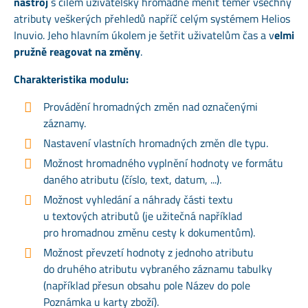
nástroj
s cílem uživatelsky hromadně měnit téměř všechny
atributy veškerých přehledů napříč celým systémem Helios
Inuvio. Jeho hlavním úkolem je šetřit uživatelům čas a v
elmi
pružně reagovat na změny
.
Charakteristika modulu:
Provádění hromadných změn nad označenými
záznamy.
Nastavení vlastních hromadných změn dle typu.
Možnost hromadného vyplnění hodnoty ve formátu
daného atributu (číslo, text, datum, ...).
Možnost vyhledání a náhrady části textu
u textových atributů (je užitečná například
pro hromadnou změnu cesty k dokumentům).
Možnost převzetí hodnoty z jednoho atributu
do druhého atributu vybraného záznamu tabulky
(například přesun obsahu pole Název do pole
Poznámka u karty zboží).